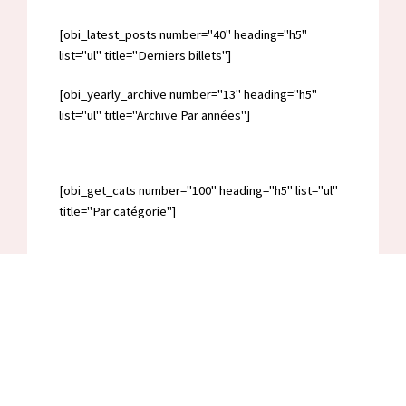
[obi_latest_posts number="40" heading="h5"
list="ul" title="Derniers billets"]
[obi_yearly_archive number="13" heading="h5"
list="ul" title="Archive Par années"]
[obi_get_cats number="100" heading="h5" list="ul"
title="Par catégorie"]