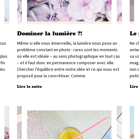
Dominer la lumière ?!
Le
vous
Même si elle nous émerveille, la lumière nous pose un
Ne ch
problème constant en photo : rares sont les moments
enten
plus
où elle est idéale – au sens photographique en tout cas
va v
fin
– et il faut donc en permanence composer avec elle.
imag
les
Chercher l’équilibre entre notre idée et ce qui nous est
non 
proposé pour la concrétiser. Comme
petit
Lire la suite
Lire