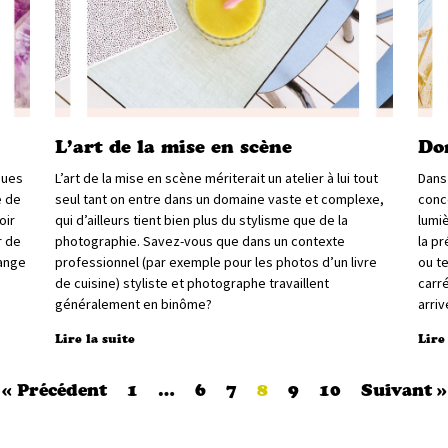
L’art de la mise en scène
Do
ques
L’art de la mise en scène mériterait un atelier à lui tout
Dans
e de
seul tant on entre dans un domaine vaste et complexe,
conce
oir
qui d’ailleurs tient bien plus du stylisme que de la
lumi
r de
photographie. Savez-vous que dans un contexte
la p
hange
professionnel (par exemple pour les photos d’un livre
ou t
de cuisine) styliste et photographe travaillent
carré
généralement en binôme?
arriv
Lire la suite
Lire
« Précédent
1
…
6
7
8
9
10
Suivant »