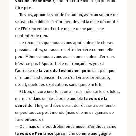
voix de l’économe
. Ça pourrait être mieux. Ça pourrait
être pire.
— Tu vois, appuie la voix de l’intuition, avec un sourire de
satisfaction difficile à réprimer, devant la mine déconfite
de l’Entrepreneur et cette manie de ne jamais se
contenter de rien.
— Je reconnais que nous avons appris plein de choses
passionnantes, se rassure cette dernière comme elle
peut. Même si nous avons aussi commis plein d’erreurs.
N’est-ce pas ? Ajoute-t-elle en fronçant les yeux à
l’adresse de
la voix du technicien
qui ne sait pas quoi
dire tant il est conscient que c’est vrai et bredouille,
défait, quelques explications sans queue ni tête.
— Et bon, encore une fois, on a fini l’année sur les rotules,
murmure dans un filet à peine audible
la voix de la
santé
dont le grand rêve serait de réussir à sermonner
un peu tout ce petit monde (mais elle ne sait jamais se
faire entendre).
— Oui, mais on s’est drôlement amusé ! S’enthousiasme
la voix de l’enfance
qui se fiche comme une guigne