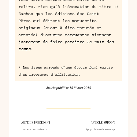
relire, rien qu’à l’évocation du titre :)
Sachez que
les éditions des Saint
Pères
qui éditent les manuscrits
originaux (c’est-à-dire raturés et
annotés) d’oeuvres marquantes viennent
justement de faire paraître
La nuit des
temps
.
* Les liens marqués d’une étoile font partie
d’un programme d’affiliation.
Article publié le
15 février 2019
ARTICLE PRÉCÉDENT
ARTICLE SUIVANT
« Ne raturez pas, continuez. »
À propos de la marche et du temps