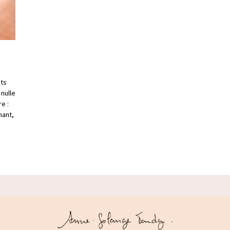
nts
 nulle
e :
mant,