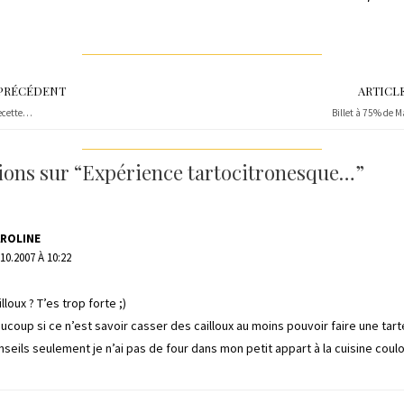
 PRÉCÉDENT
ARTICL
recette…
Billet à 75% de M
xions sur “Expérience tartocitronesque…”
AROLINE
.10.2007 À 10:22
loux ? T’es trop forte ;)
ucoup si ce n’est savoir casser des cailloux au moins pouvoir faire une tart
nseils seulement je n’ai pas de four dans mon petit appart à la cuisine couloi