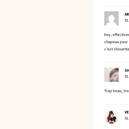
A
01
hey, effective
chapeau pour t
c’est chouett
S
01
Trop beau, tro
VE
01