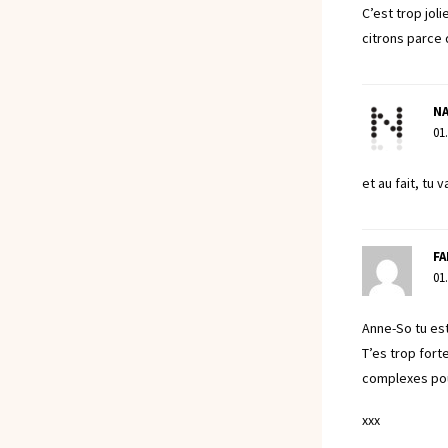
C’est trop jol
citrons parce 
NA
01
et au fait, tu 
F
01
Anne-So tu est
T’es trop forte
complexes po
xxx