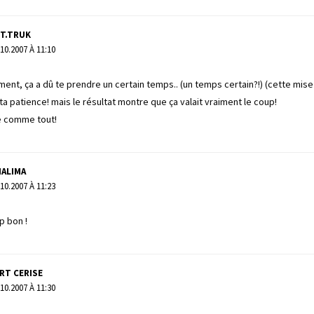
RT.TRUK
.10.2007 À 11:10
ment, ça a dû te prendre un certain temps.. (un temps certain?!) (cette mis
a patience! mais le résultat montre que ça valait vraiment le coup!
e comme tout!
HALIMA
.10.2007 À 11:23
p bon !
RT CERISE
.10.2007 À 11:30