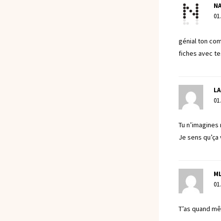
NA
01
génial ton com
fiches avec tes
LA
01
Tu n’imagines 
Je sens qu’ça 
ML
01
T’as quand mê