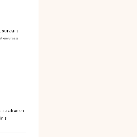
E SUIVANT
atière Grasse
e au citron en
r :s