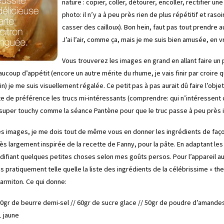
nature : copier, coller, détourer, encoller, rectifier un
photo: il n’y a à peu près rien de plus répétitif et rasoi
casser des cailloux). Bon hein, faut pas tout prendre au
J’ai l’air, comme ça, mais je me suis bien amusée, en vra
Vous trouverez les images en grand en allant faire
un 
ucoup d’appétit (encore un autre mérite du rhume, je vais finir par croire q
) je me suis visuellement régalée. Ce petit pas à pas aurait dû faire l’objet
e de préférence les trucs mi-intéressants (comprendre: qui n’intéressent 
 super touchy comme la séance Pantène pour que le truc passe à peu près i
s images, je me dois tout de même vous en donner les ingrédients de faço
rès largement inspirée de
la recette de Fanny
, pour la pâte. En adaptant le
ifiant quelques petites choses selon mes goûts persos. Pour l’appareil au 
is pratiquement telle quelle la liste des ingrédients de la célébrissime
« the
rmiton. Ce qui donne:
0gr de beurre demi-sel // 60gr de sucre glace // 50gr de poudre d’amandes
1 jaune