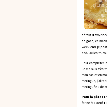
défaut d’avoir bea
de gâce, ce machin
week-end: je post
end. Ou les trucs
Pour compléter le
Je me suis très t
mon cas et en mod
meringue, j’ai rep
meringuée »
de Ma
Pour la pâte :
12
farine // 1 oeuf + 