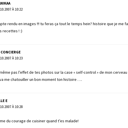
NIKAA
.10.2007 À 10:22
pte rendu en images !!! tu feras ça tout le temps hein? histoire que je me fa
 recettes ! :)
 CONCIERGE
.10.2007 À 10:23
même pas l’effet de tes photos sur la case « self-control » de mon cerveau !
va me chatouiller un bon moment ton histoire ….
LE E
.10.2007 À 10:28
me du courage de cuisiner quand t’es malade!