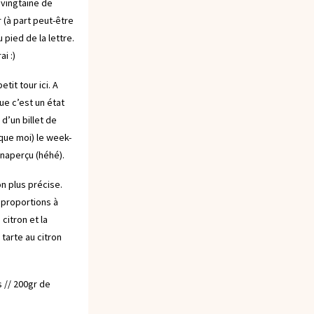
e vingtaine de
r (à part peut-être
 pied de la lettre.
i :)
petit tour ici
. A
ue c’est un état
 d’un billet de
que moi) le week-
naperçu (héhé).
n plus précise.
s proportions à
citron et la
 tarte au citron
 // 200gr de