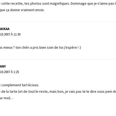
ie cette recette, tes photos sont magnifiques. Dommage que je n’aime pas l
que ça donne vraiment envie.
NIKAA
.10.2007 À 11:30
vas mieux ? ton chéri a pris bien soin de toi j’espère ! :)
ANNY
.10.2007 À 1:25
 complement tart-licious.
 de la tarte (et de tout le reste, mais bon, je vais pas te le dire sous pein d
ur moi)…