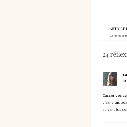
ARTICLE
La fameuse 
24 réfle
C
01
Casser des cail
J’aimerais bea
suivant tes co