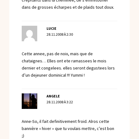
crépitants dans la cheminée, de s’emmitoufler
dans de grosses écharpes et de plaids tout doux.
LUCIE
28.11.2008 À 2:30
Cette annee, pas de noix, mais que de
chataignes… Elles ont ete ramassees le mois
dernier et congelees. elles seront degustees lors
d’un dejeuner dominical !!! Yummi !
ANGELE
28.11.2008 À 3:22
Anne-So, il fait definitivement froid. Alros cette
bannière « hiver » que tu voulais mettre, c’est bon
;)