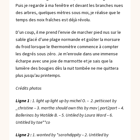
Puis je regarde à ma fenêtre et devant les branches nues
des arbres, quelques mètres sous moi, je réalise que le
temps des noix fraîches est déjà révolu.
D’un coup, il me prend l’envie de marcher pied nus sur le
sable glacé d’une plage normande et goûter la morsure
du froid lorsque le thermomètre commence à compter
les degrés sous zéro. Je m’enroule dans une immense
écharpe avec une joie de marmotte et je sais que la
lumière des bougies dès la nuit tombée ne me quittera
plus jusqu’au printemps.
Crédits photos
Ligne 1
: 1.
light up light up
by michel O. – 2.
petticoat
by
_christine – 3.
martha should own this
by mav | port2port – 4.
Ballerinas
by Matilde B. – 5.
Untiled
by Laura Ward – 6.
Untitled
by tae**co
Ligne 2 :
1.
wanted
by *sarahdippity – 2.
Untitled
by