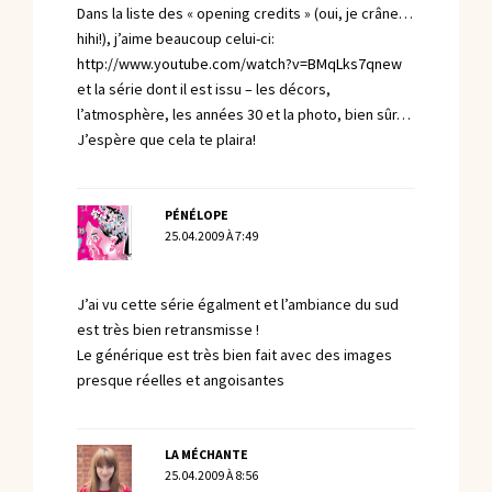
Dans la liste des « opening credits » (oui, je crâne…
hihi!), j’aime beaucoup celui-ci:
http://www.youtube.com/watch?v=BMqLks7qnew
et la série dont il est issu – les décors,
l’atmosphère, les années 30 et la photo, bien sûr…
J’espère que cela te plaira!
PÉNÉLOPE
25.04.2009 À 7:49
J’ai vu cette série égalment et l’ambiance du sud
est très bien retransmisse !
Le générique est très bien fait avec des images
presque réelles et angoisantes
LA MÉCHANTE
25.04.2009 À 8:56