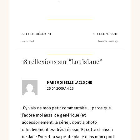
ARTICLE PRÉCÉDENT
ARTICLE SUIVANT
Modèle réduit
Laisser le charme agir
18 réflexions sur “Louisiane”
MADEMOISELLE LACLOCHE
25.04.2009 À 4:16
J’y vais de mon petit commentaire… parce que
j’adore moi aussi ce générique (et
accessoirement, la série), dont la photo
effectivement est très réussie. Et cette chanson
de Jace Everett a sa petite place dans mon i-pod!