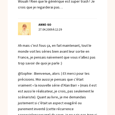
Wouah ! Rien que le générique est super trash ! Je
crois que je regarderai pas…
ANNE-SO
27.04.2009 À 12:29
Ah mais c’est fous ça, en fait maintenant, tout le
monde voit les séries bien avant leur sortie en
France, je pensais naïvement que vous n’alliez pas
trop savoir de quoi je parle :)
@Sophie : Bienvenue, alors :) Et merci pour tes
précisions. Moi aussi je pensais que c’était
vraiment « la nouvelle série d’Alan Barr » (mais il est
est aussi le réalisateur, je crois, pas seulement le
scénariste). Quant au livre, je me demandais
justement si c’était un aspect exagéré ou
purement inventé (cette récurrence
sexe+violence+sang) du coup, je ne sais pas trop si