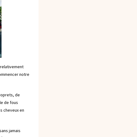
 relativement
 commencer notre
roprets, de
le de fous
les cheveux en
 sans jamais