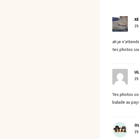
XE
19
ah je n’attend
tes photos so
UL
19
Tes photos son
balade au pay
OL
19