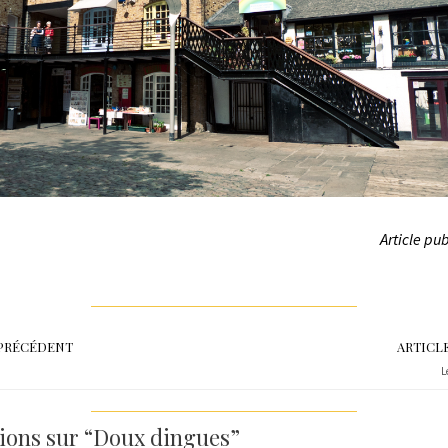
Article pub
 PRÉCÉDENT
ARTICL
L
xions sur “Doux dingues”