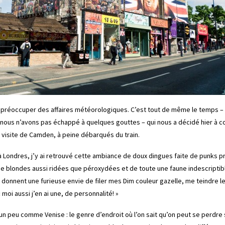
 préoccuper des affaires météorologiques. C’est tout de même le temps –
nous n’avons pas échappé à quelques gouttes – qui nous a décidé hier à
la visite de Camden, à peine débarqués du train.
Londres, j’y ai retrouvé cette ambiance de doux dingues faite de punks p
e blondes aussi ridées que péroxydées et de toute une faune indescriptib
e donnent une furieuse envie de filer mes Dim couleur gazelle, me teindre 
« moi aussi j’en ai une, de personnalité! »
un peu comme Venise : le genre d’endroit où l’on sait qu’on peut se perdre