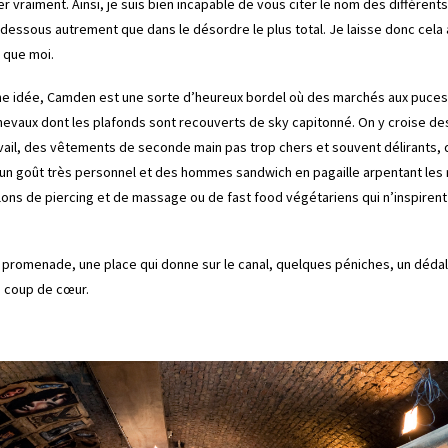
r vraiment. Ainsi, je suis bien incapable de vous citer le nom des différents
dessous autrement que dans le désordre le plus total. Je laisse donc cela 
 que moi.
une idée, Camden est une sorte d’heureux bordel où des marchés aux puces
hevaux dont les plafonds sont recouverts de sky capitonné. On y croise d
avail, des vêtements de seconde main pas trop chers et souvent délirants
d’un goût très personnel et des hommes sandwich en pagaille arpentant les
lons de piercing et de massage ou de fast food végétariens qui n’inspiren
a promenade, une place qui donne sur le canal, quelques péniches, un dédal
 coup de cœur.