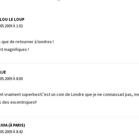
LOU LE LOUP
.05.2009 À 1:02
s que de retourner à londres !
nt magnifiques !
IJE
.05.2009 À 8:00
t vraiment superbes!C’est un coin de Londre que je ne connaissait pas, me
s des excentriques!!
IVIA (À PARIS)
.05.2009 À 8:42