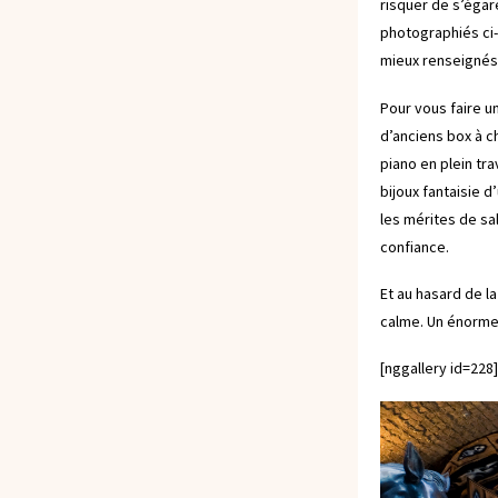
risquer de s’égare
photographiés ci-
mieux renseignés
Pour vous faire 
d’anciens box à c
piano en plein tr
bijoux fantaisie 
les mérites de sa
confiance.
Et au hasard de l
calme. Un énorme
[nggallery id=228]