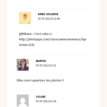
ANNE-SOLANGE
07.07.2011 À 11:06
@Miliana : c’est celui-ci :
http://photojojo.com/store/awesomeness/fuji-
instax-210/
MARYSE
07.07.2011 À 3:12
Elles sont superbes tes photos !!
COLINE
07.07.2011 À 3:24