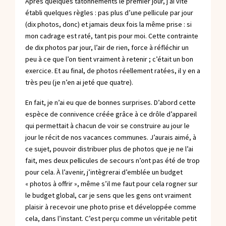
Après quelques tâtonnements le premier jour, j’ai vite
établi quelques règles : pas plus d’une pellicule par jour
(dix photos, donc) et jamais deux fois la même prise : si
mon cadrage est raté, tant pis pour moi. Cette contrainte
de dix photos par jour, l’air de rien, force à réfléchir un
peu à ce que l’on tient vraiment à retenir ; c’était un bon
exercice. Et au final, de photos réellement ratées, il y en a
très peu (je n’en ai jeté que quatre).
En fait, je n’ai eu que de bonnes surprises. D’abord cette
espèce de connivence créée grâce à ce drôle d’appareil
qui permettait à chacun de voir se construire au jour le
jour le récit de nos vacances communes. J’aurais aimé, à
ce sujet, pouvoir distribuer plus de photos que je ne l’ai
fait, mes deux pellicules de secours n’ont pas été de trop
pour cela. À l’avenir, j’intègrerai d’emblée un budget
« photos à offrir », même s’il me faut pour cela rogner sur
le budget global, car je sens que les gens ont vraiment
plaisir à recevoir une photo prise et développée comme
cela, dans l’instant. C’est perçu comme un véritable petit