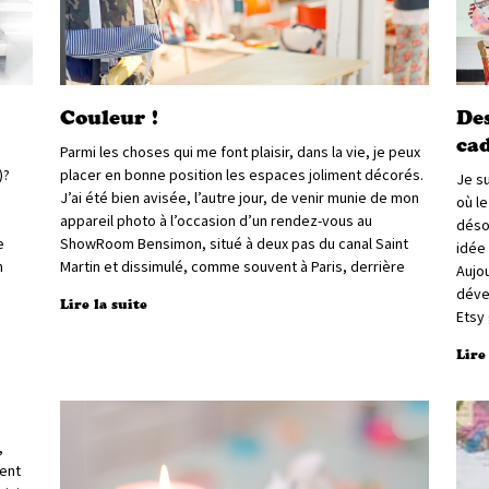
Couleur !
Des
ca
Parmi les choses qui me font plaisir, dans la vie, je peux
)?
placer en bonne position les espaces joliment décorés.
Je su
J’ai été bien avisée, l’autre jour, de venir munie de mon
où le
appareil photo à l’occasion d’un rendez-vous au
désol
e
ShowRoom Bensimon, situé à deux pas du canal Saint
idée 
n
Martin et dissimulé, comme souvent à Paris, derrière
Aujo
déve
Lire la suite
Etsy
Lire
,
ment