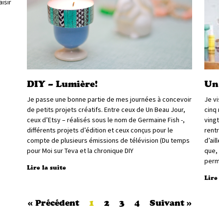
isir
DIY – Lumière!
Un
Je passe une bonne partie de mes journées à concevoir
Je vi
de petits projets créatifs. Entre ceux de Un Beau Jour,
cinq
ceux d’Etsy – réalisés sous le nom de Germaine Fish -,
vingt
différents projets d’édition et ceux conçus pour le
rent
compte de plusieurs émissions de télévision (Du temps
d’ail
pour Moi sur Teva et la chronique DIY
que,
perm
Lire la suite
Lire
« Précédent
1
2
3
4
Suivant »