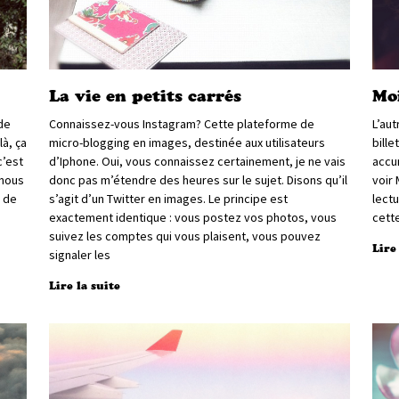
La vie en petits carrés
Mo
 de
Connaissez-vous Instagram? Cette plateforme de
L’aut
là, ça
micro-blogging en images, destinée aux utilisateurs
bille
c’est
d’Iphone. Oui, vous connaissez certainement, je ne vais
accum
 nous
donc pas m’étendre des heures sur le sujet. Disons qu’il
voir
e de
s’agit d’un Twitter en images. Le principe est
lectu
exactement identique : vous postez vos photos, vous
cett
suivez les comptes qui vous plaisent, vous pouvez
Lire
signaler les
Lire la suite