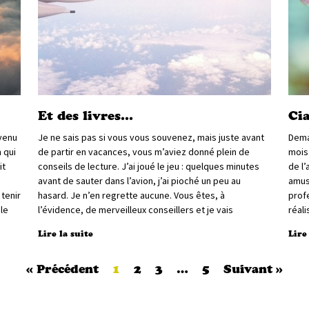
Et des livres…
Cia
nvenu
Je ne sais pas si vous vous souvenez, mais juste avant
Dema
 qui
de partir en vacances, vous m’aviez donné plein de
mois 
it
conseils de lecture. J’ai joué le jeu : quelques minutes
de l’
avant de sauter dans l’avion, j’ai pioché un peu au
amus
 tenir
hasard. Je n’en regrette aucune. Vous êtes, à
profe
le
l’évidence, de merveilleux conseillers et je vais
réali
Lire la suite
Lire
« Précédent
1
2
3
…
5
Suivant »