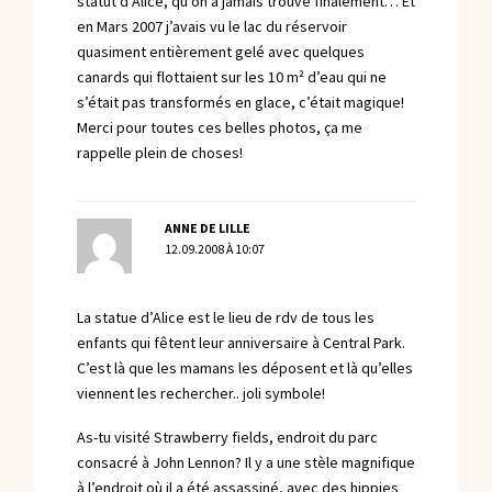
statut d’Alice, qu’on a jamais trouvé finalement… Et
en Mars 2007 j’avais vu le lac du réservoir
quasiment entièrement gelé avec quelques
canards qui flottaient sur les 10 m² d’eau qui ne
s’était pas transformés en glace, c’était magique!
Merci pour toutes ces belles photos, ça me
rappelle plein de choses!
ANNE DE LILLE
12.09.2008 À 10:07
La statue d’Alice est le lieu de rdv de tous les
enfants qui fêtent leur anniversaire à Central Park.
C’est là que les mamans les déposent et là qu’elles
viennent les rechercher.. joli symbole!
As-tu visité Strawberry fields, endroit du parc
consacré à John Lennon? Il y a une stèle magnifique
à l’endroit où il a été assassiné, avec des hippies