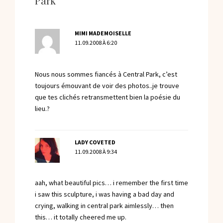
Park”
MIMI MADEMOISELLE
11.09.2008 À 6:20
Nous nous sommes fiancés à Central Park, c’est
toujours émouvant de voir des photos..je trouve
que tes clichés retransmettent bien la poésie du
lieu.?
LADY COVETED
11.09.2008 À 9:34
aah, what beautiful pics… i remember the first time
i saw this sculpture, i was having a bad day and
crying, walking in central park aimlessly… then
this… it totally cheered me up.