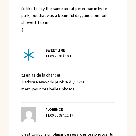
i’d like to say the same about peter pan in hyde
park, but that was a beautiful day, and someone
showed it to me.
:)
SWEETLIME
11.09.2008 À 10:18
tu en as de la chance!
J’adore New-york! je rêve d’y vivre.
merci pour ces belles photos.
FLORENCE
11.09.2008 À 11:17
c’est toujours un plaisir de regarder tes photos, tu