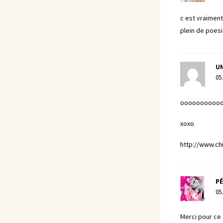
c est vraiment
plein de poes
UN
05
ooooooooooooh 
xoxo
http://www.ch
P
05
Merci pour ce 