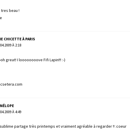
 tres beau !
ie
E CHICETTE À PARIS
.04.2009 À 2:18
great! I loooooooove Fifi Lapin!!! :-)
icsetera.com
ÉNÉLOPE
.04.2009 À 4:49
sublime partage très printemps et vraiment agréable à regarder !! :coeur