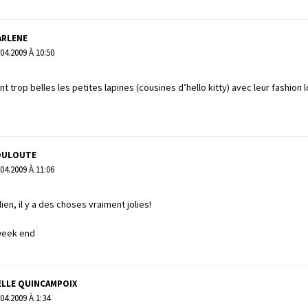
ARLENE
.04.2009 À 10:50
t trop belles les petites lapines (cousines d’hello kitty) avec leur fashion 
OULOUTE
.04.2009 À 11:06
ien, il y a des choses vraiment jolies!
week end
ELLE QUINCAMPOIX
.04.2009 À 1:34