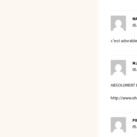
M
05
c’est adorable
M
05
ABSOLUMENT L
http://www.o
P
05