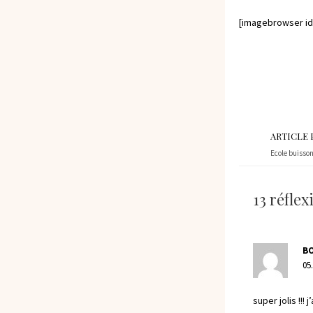
[imagebrowser id
ARTICLE
Ecole buisson
13 réfle
B
05
super jolis !!! 