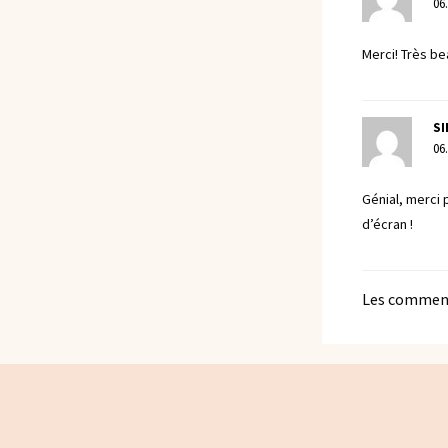
06
Merci! Très bea
S
06
Génial, merci 
d’écran !
Les comment