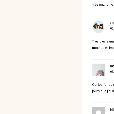
très mignon et
OL
06
Très très sym
moches et impo
F
06
Oui les fonds 
jours que j’ai
M