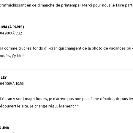
 rafraichissant en ce dimanche de printemps!! Merci pour nous le faire part
IVIA (À PARIS)
.04.2009 À 8:22
pa comme truc les fonds d' »cran qui changent de la photo de vacances ou
sés, j’y file!!
OLEY
.04.2009 À 10:56
d’écran y sont magnifiques, je n’arrive pas non plus à me décider, depuis l
 découvert le site, je change régulièrement ^^
OUNA