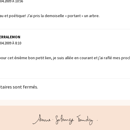
.04.2009 À 10:56
u et poétique! J’ai pris la demoiselle « portant » un arbre.
IERRALEMON
.04.2009 À 8:10
pour cet énième bon petit lien, je suis allée en courant et j’ai raflé mes pro
aires sont fermés.