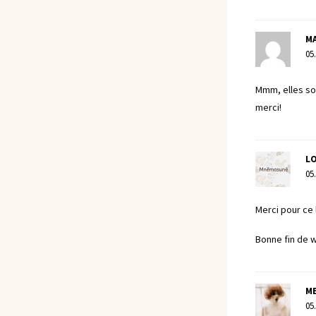
M
05
Mmm, elles son
merci!
L
05
Merci pour ce l
Bonne fin de 
M
05