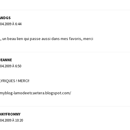
ANDGS
.04.2009 À 6:44
, un beau lien qui passe aussi dans mes favoris, merci
JEANNE
.04.2009 À 6:50
YRIQUES ! MERCI!
hmyblog-lamodeetcaetera.blogspot.com/
INKYFROMNY
.04.2009 À 10:20