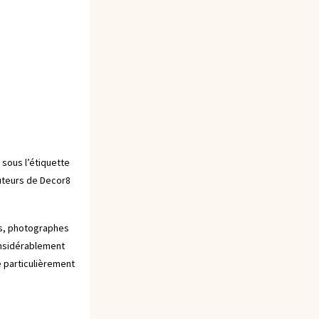
 sous l’étiquette
auteurs de
Decor8
rs, photographes
onsidérablement
e particulièrement