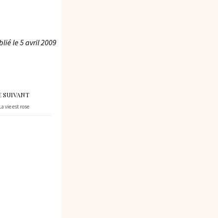
blié le
5 avril 2009
E SUIVANT
La vie est rose