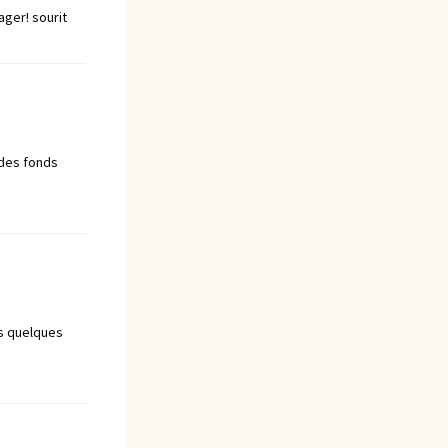
ager! sourit
 des fonds
es quelques