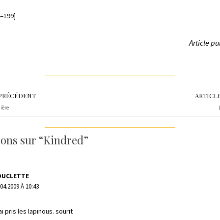
=199]
Article pu
 PRÉCÉDENT
ARTICL
ière
xions sur “Kindred”
OUCLETTE
.04.2009 À 10:43
j’ai pris les lapinous. sourit