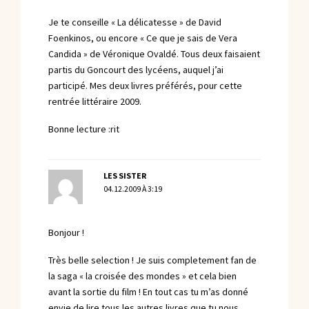
Je te conseille « La délicatesse » de David
Foenkinos, ou encore « Ce que je sais de Vera
Candida » de Véronique Ovaldé. Tous deux faisaient
partis du Goncourt des lycéens, auquel j’ai
participé. Mes deux livres préférés, pour cette
rentrée littéraire 2009.
Bonne lecture :rit
LES SISTER
04.12.2009 À 3:19
Bonjour !
Très belle selection ! Je suis completement fan de
la saga « la croisée des mondes » et cela bien
avant la sortie du film ! En tout cas tu m’as donné
envie de lire tous les autres livres que tu nous