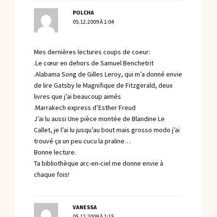
POLCHA
05.12.2009 À 1:04
Mes dernières lectures coups de coeur:
.Le cœur en dehors de Samuel Benchetrit
.Alabama Song de Gilles Leroy, qui m’a donné envie
de lire Gatsby le Magnifique de Fitzgerald, deux
livres que j’ai beaucoup aimés
.Marrakech express d’Esther Freud
J’ai lu aussi Une pièce montée de Blandine Le
Callet, je l’ai lu jusqu’au bout mais grosso modo j’ai
trouvé ça un peu cucu la praline…
Bonne lecture.
Ta bibliothèque arc-en-ciel me donne envie à
chaque fois!
VANESSA
05.12.2009 À 2:15