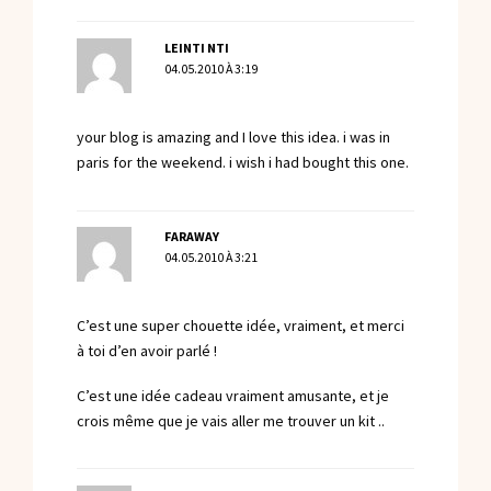
LEINTI NTI
04.05.2010 À 3:19
your blog is amazing and I love this idea. i was in
paris for the weekend. i wish i had bought this one.
FARAWAY
04.05.2010 À 3:21
C’est une super chouette idée, vraiment, et merci
à toi d’en avoir parlé !
C’est une idée cadeau vraiment amusante, et je
crois même que je vais aller me trouver un kit ..