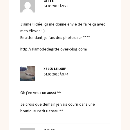
GITTE
04.05.2010 À 9:28
J’aime l’idée, ça me donne envie de faire ça avec
mes élèves :-)
En attendant, je fais des photos sur ****
http://alamodedegitte.over-blog.com/
XEL0U LE L0UP
04.05.2010 À 9:44
Oh j’en veux un aussi ^^
Je crois que demain je vais courir dans une
boutique Petit Bateau ^^