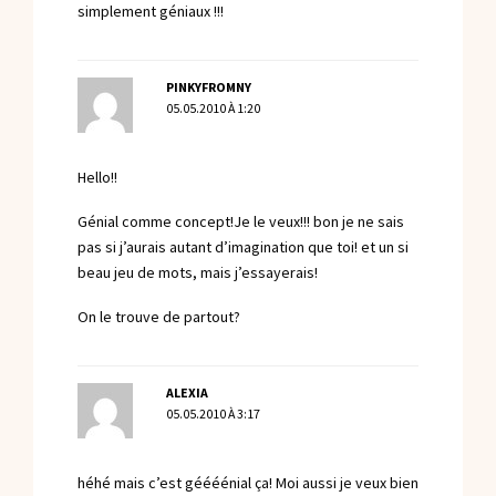
simplement géniaux !!!
PINKYFROMNY
05.05.2010 À 1:20
Hello!!
Génial comme concept!Je le veux!!! bon je ne sais
pas si j’aurais autant d’imagination que toi! et un si
beau jeu de mots, mais j’essayerais!
On le trouve de partout?
ALEXIA
05.05.2010 À 3:17
héhé mais c’est géééénial ça! Moi aussi je veux bien