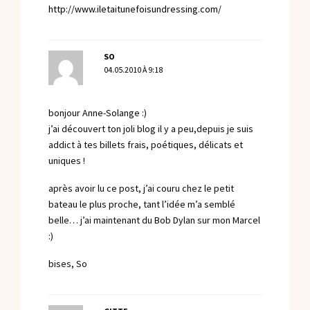
http://www.iletaitunefoisundressing.com/
SO
04.05.2010 À 9:18
bonjour Anne-Solange :)
j’ai découvert ton joli blog il y a peu,depuis je suis
addict à tes billets frais, poétiques, délicats et
uniques !
après avoir lu ce post, j’ai couru chez le petit
bateau le plus proche, tant l’idée m’a semblé
belle… j’ai maintenant du Bob Dylan sur mon Marcel
:)
bises, So