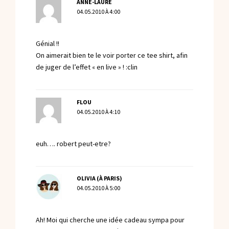
ANNE-LAURE
04.05.2010 À 4:00
Génial !!
On aimerait bien te le voir porter ce tee shirt, afin
de juger de l’effet « en live » ! :clin
FLOU
04.05.2010 À 4:10
euh…. robert peut-etre?
OLIVIA (À PARIS)
04.05.2010 À 5:00
Ah! Moi qui cherche une idée cadeau sympa pour