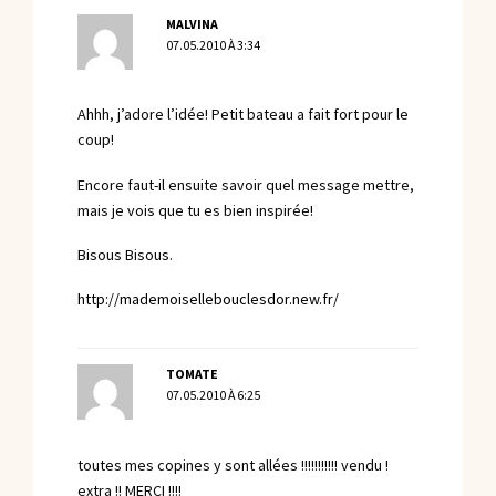
MALVINA
07.05.2010 À 3:34
Ahhh, j’adore l’idée! Petit bateau a fait fort pour le
coup!
Encore faut-il ensuite savoir quel message mettre,
mais je vois que tu es bien inspirée!
Bisous Bisous.
http://mademoisellebouclesdor.new.fr/
TOMATE
07.05.2010 À 6:25
toutes mes copines y sont allées !!!!!!!!!!! vendu !
extra !! MERCI !!!!