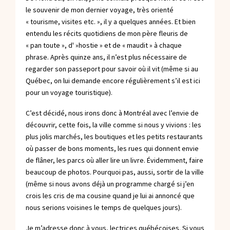
le souvenir de mon dernier voyage, très orienté
« tourisme, visites etc. », il y a quelques années. Et bien
entendu les récits quotidiens de mon père fleuris de
« pan toute », d' »hostie » et de « maudit » à chaque
phrase. Après quinze ans, il n’est plus nécessaire de
regarder son passeport pour savoir où il vit (même si au
Québec, on lui demande encore régulièrement s’il est ici
pour un voyage touristique).
C’est décidé, nous irons donc à Montréal avec l’envie de
découvrir, cette fois, la ville comme si nous y vivions : les
plus jolis marchés, les boutiques et les petits restaurants
où passer de bons moments, les rues qui donnent envie
de flâner, les parcs où aller lire un livre. Évidemment, faire
beaucoup de photos. Pourquoi pas, aussi, sortir de la ville
(même si nous avons déjà un programme chargé si j’en
crois les cris de ma cousine quand je lui ai annoncé que
nous serions voisines le temps de quelques jours).
Je m’adresse donc à vous, lectrices québécoises. Si vous