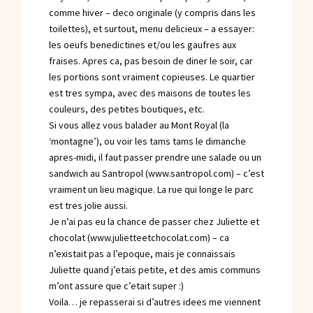
comme hiver – deco originale (y compris dans les
toilettes), et surtout, menu delicieux – a essayer:
les oeufs benedictines et/ou les gaufres aux
fraises. Apres ca, pas besoin de diner le soir, car
les portions sont vraiment copieuses. Le quartier
est tres sympa, avec des maisons de toutes les
couleurs, des petites boutiques, etc.
Si vous allez vous balader au Mont Royal (la
‘montagne’), ou voir les tams tams le dimanche
apres-midi, il faut passer prendre une salade ou un
sandwich au Santropol (www.santropol.com) – c’est
vraiment un lieu magique. La rue qui longe le parc
est tres jolie aussi.
Je n’ai pas eu la chance de passer chez Juliette et
chocolat (www.julietteetchocolat.com) – ca
n’existait pas a l’epoque, mais je connaissais
Juliette quand j’etais petite, et des amis communs
m’ont assure que c’etait super :)
Voila… je repasserai si d’autres idees me viennent