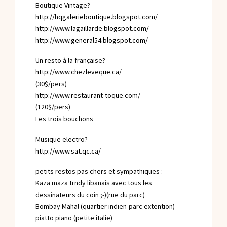
Boutique Vintage?
http://hqgalerieboutique.blogspot.com/
http://www.lagaillarde.blogspot.com/
http://www.general54.blogspot.com/
Un resto à la française?
http://www.chezleveque.ca/
(30$/pers)
http://www.restaurant-toque.com/
(120$/pers)
Les trois bouchons
Musique electro?
http://www.sat.qc.ca/
petits restos pas chers et sympathiques :
Kaza maza trndy libanais avec tous les
dessinateurs du coin ;-)(rue du parc)
Bombay Mahal (quartier indien-parc extention)
piatto piano (petite italie)