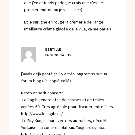
que j’en entends parler, je crois que c’est le
premier endroit où je vais aller :)
Et je surligne en rouge la crèmerie de l’ange
(meilleure crème glacée de la ville, ça me parle!)
BERTILLE
06.07.2010 À 6:35
j’avais déjà posté ça il y a très longtemps sur un
forum-blog (j’ai copié-collé)
Resto et petit concert?
-Le Cagibi, endroit fait de chaises et de tables
années 60′. Tres agréable pour discuter entre filles.
http://www.lecagibi.ca/
-Le Bily Kun, un bar avec des autruches, déco N-
Yorkaise, au coeur du plateau. Toujours sympa.
http://www.bilykun.com/