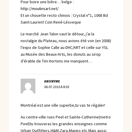
Pour boire une bière… belge :
http://moulinsart.net/
Et un chouette resto chinois : Crystal n°1, 1068 Bd
Saint-Laurent Coin René-Lésveque
Le marché Jean Talon vaut le détour, j’ai la
nostalgie du Plateau, nous avions été voir (en 2008)
l’expo de Sophie Calle au DHC/ART et celle sur YSL
au Musée des Beaux-Arts, les donuts au sirop
d’érable de Tim Hortons me manquent…
ANONYME
06.07.2010 À 8:03
Montréal est une ville superbe,tu vas te régaler!
Au centre-ville rues Peel et Sainte-Catherine(metro
Peel)tu trouveras les grandes enseignes comme
Urban Outfitters,H&M,Zara,Mango etc.Mais aussi