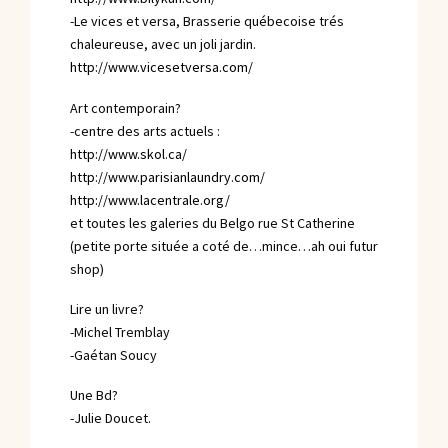
-Le vices et versa, Brasserie québecoise trés
chaleureuse, avec un joli jardin.
http://www.vicesetversa.com/
Art contemporain?
-centre des arts actuels :
http://www.skol.ca/
http://www.parisianlaundry.com/
http://www.lacentrale.org/
et toutes les galeries du Belgo rue St Catherine
(petite porte située a coté de…mince…ah oui futur
shop)
Lire un livre?
-Michel Tremblay
-Gaétan Soucy
Une Bd?
-Julie Doucet.