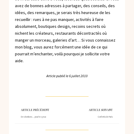
avez de bonnes adresses à partager, des conseils, des
idées, des remarques, je serais très heureuse de les
recueillir : rues à ne pas manquer, activités à faire
absolument, boutiques design, recoins secrets où
nichent les créateurs, restaurants décontractés où
manger un morceau, galeries d’art… Si vous connaissez
mon blog, vous aurez forcément une idée de ce qui
pourrait m’enchanter, voilà pourquoi je sollicite votre
aide.
Article publié le
6 juillet 2010
ARTICLE PRÉCÉDENT
ARTICLE SUIVANT
Des bonbons… pour les yeux
Confettis de Paris