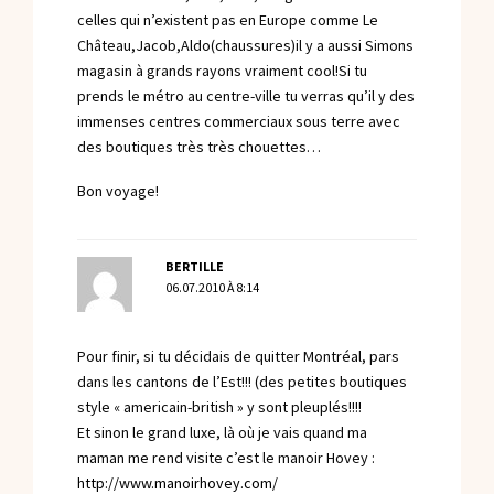
celles qui n’existent pas en Europe comme Le
Château,Jacob,Aldo(chaussures)il y a aussi Simons
magasin à grands rayons vraiment cool!Si tu
prends le métro au centre-ville tu verras qu’il y des
immenses centres commerciaux sous terre avec
des boutiques très très chouettes…
Bon voyage!
BERTILLE
06.07.2010 À 8:14
Pour finir, si tu décidais de quitter Montréal, pars
dans les cantons de l’Est!!! (des petites boutiques
style « americain-british » y sont pleuplés!!!!
Et sinon le grand luxe, là où je vais quand ma
maman me rend visite c’est le manoir Hovey :
http://www.manoirhovey.com/