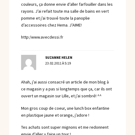
couleurs, ça donne envie d’aller farfouiller dans les
rayons. J’ai refait toute ma salle de bains en vert
pomme et j’ai trouvé toute la panoplie
d’accessoires chez Hema. J’AIME!
http:/www.avecdessi.fr
SUZANNE HELEN
23.02.2011 À 5:19
Ahah, j’ai aussi consacré un article de mon blog à
ce magasin y a pas si longtemps que ça, car ils ont
ouvert un magasin sur Lille, et j’ai sombré! ^^
Mon gros coup de coeur, une lunch box enfantine
en plastique jaune et orange, j’adore !
Tes achats sont super mignons et me redonnent
envie d’aller y faire un tour !