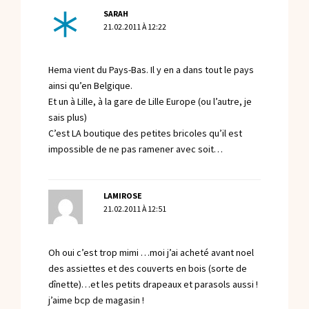
SARAH
21.02.2011 À 12:22
Hema vient du Pays-Bas. Il y en a dans tout le pays
ainsi qu’en Belgique.
Et un à Lille, à la gare de Lille Europe (ou l’autre, je
sais plus)
C’est LA boutique des petites bricoles qu’il est
impossible de ne pas ramener avec soit…
LAMIROSE
21.02.2011 À 12:51
Oh oui c’est trop mimi …moi j’ai acheté avant noel
des assiettes et des couverts en bois (sorte de
dînette)…et les petits drapeaux et parasols aussi !
j’aime bcp de magasin !