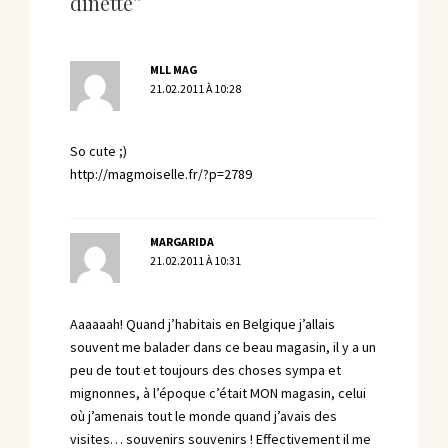
dînette”
MLL MAG
21.02.2011 À 10:28
So cute ;)
http://magmoiselle.fr/?p=2789
MARGARIDA
21.02.2011 À 10:31
Aaaaaah! Quand j’habitais en Belgique j’allais
souvent me balader dans ce beau magasin, il y a un
peu de tout et toujours des choses sympa et
mignonnes, à l’époque c’était MON magasin, celui
où j’amenais tout le monde quand j’avais des
visites… souvenirs souvenirs ! Effectivement il me