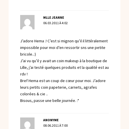
MLLE JEANNE
06.03.2011 À 4:02
J’adore Hema .! C’est si mignon qu’il il littéralement
impossible pour moi d’en ressortir sns une petite
bricole..:)
J’ai vu qu’il y avait un coin makeup à la boutique de
Lille, j’ai testé quelques produits et la qualité est au
rdv !
Bref Hema est un coup de cœur pour moi. J’adore
leurs petits coin papeterie, carnets, agrafes
colorées & cie ..
Bisous, passe une belle journée. :*
ANONYME
08.06.2011 À 7:00