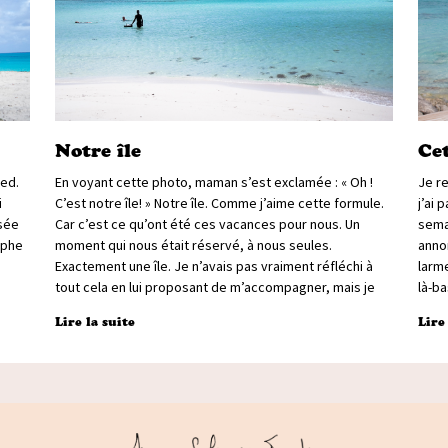
Notre île
Ce
Med.
En voyant cette photo, maman s’est exclamée : « Oh !
Je re
i
C’est notre île! » Notre île. Comme j’aime cette formule.
j’ai 
isée
Car c’est ce qu’ont été ces vacances pour nous. Un
semai
ophe
moment qui nous était réservé, à nous seules.
annon
Exactement une île. Je n’avais pas vraiment réfléchi à
larm
tout cela en lui proposant de m’accompagner, mais je
là-ba
Lire la suite
Lire