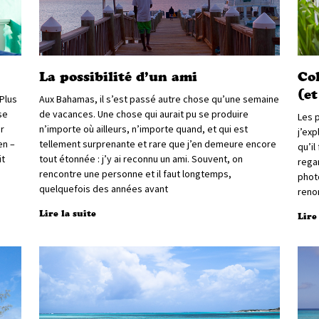
La possibilité d’un ami
Col
(e
Plus
Aux Bahamas, il s’est passé autre chose qu’une semaine
se
de vacances. Une chose qui aurait pu se produire
Les p
r
n’importe où ailleurs, n’importe quand, et qui est
j’exp
en –
tellement surprenante et rare que j’en demeure encore
qu’il
it
tout étonnée : j’y ai reconnu un ami. Souvent, on
regar
rencontre une personne et il faut longtemps,
photo
quelquefois des années avant
reno
Lire la suite
Lire