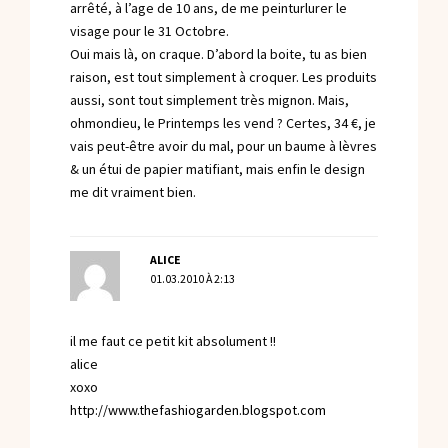
arrêté, à l’age de 10 ans, de me peinturlurer le
visage pour le 31 Octobre.
Oui mais là, on craque. D’abord la boite, tu as bien
raison, est tout simplement à croquer. Les produits
aussi, sont tout simplement très mignon. Mais,
ohmondieu, le Printemps les vend ? Certes, 34 €, je
vais peut-être avoir du mal, pour un baume à lèvres
& un étui de papier matifiant, mais enfin le design
me dit vraiment bien.
ALICE
01.03.2010 À 2:13
il me faut ce petit kit absolument !!
alice
xoxo
http://www.thefashiogarden.blogspot.com