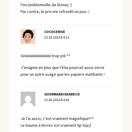
l’inconditionnelle de Disney :)
Par contre, le prix me refroidit un peu :/
COCOCERISE
23.02.2010 À 4:21
Gniiiiiiiiiiiiiiiiiiiiiiiiiiiii trop joli ^^
J’imagine en plus que l’étui pourrait aussi servir
pour un autre usage que les papiers matifiants !
GOURMANDISEANDCO
23.02.2010 À 4:42
Je l’ai aussi, c’est vraiment magnifique!^^
Le baume à lèvres est vraiment tip top;)