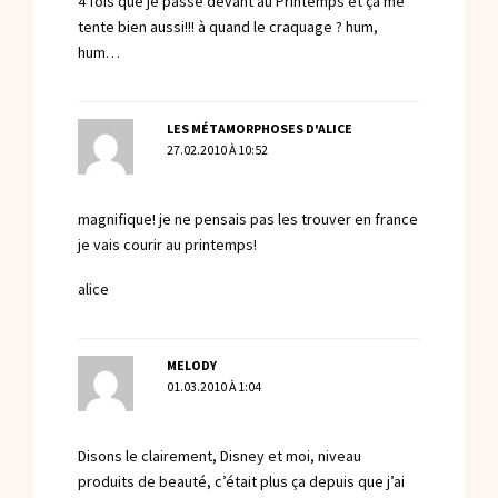
4 fois que je passe devant au Printemps et ça me
tente bien aussi!!! à quand le craquage ? hum,
hum…
LES MÉTAMORPHOSES D'ALICE
27.02.2010 À 10:52
magnifique! je ne pensais pas les trouver en france
je vais courir au printemps!
alice
MELODY
01.03.2010 À 1:04
Disons le clairement, Disney et moi, niveau
produits de beauté, c’était plus ça depuis que j’ai