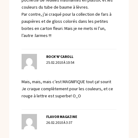
pochette de feuilles matifiantes en plastoc et les
couleurs du tube de baume à lèvres.
Par contre, j’ai craqué pour la collection de fars à
paupières et de gloss colorés dans les petites
boites en carton fleuri. Mais je ne mets ni l’un,
l’autre :larmes !!!
ROCK'N'CAROLL
25.02.2010 À 10:54
Mais, mais, mais c’est MAGNIFIQUE tout ça! sourit
Je craque complètement pour les couleurs, et ce
rouge à lettre est superbe! O_O
FLAVOR MAGAZINE
26.02.2010 À 3:37