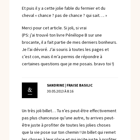
Et puis il y a cette jolie fable du fermier et du
cheval « chance ? pas de chance ? qui sait…. »
Merci pour cet article. Si joli, si vrai
(PS: j’ai trouvé ton livre Pénélope B sur une
brocante, il a fait partie de mes derniers bonheurs.
Je l’ai dévoré. J’ai souris à toutes les pages et
c’est con, mais il m’a permis de répondre à
certaines questions que je me posais. bravo toi !)
SANDRINE | FRAISE BASILIC
30.05.2013 À 8:16
Un très joli billet… Tu n’es peut-être effectivement
pas plus chanceuse qu’une autre, tu arrives peut-
être juste à profiter de toutes les jolies choses
que la vie pose sur ton chemin ! Un billet qui remet
les choses à leur place et qui incite juste à profiter